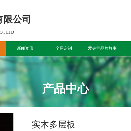
有限公司
., LTD
新闻资讯
全屋定制
爱夫宝品牌故事
产品中心
实木多层板